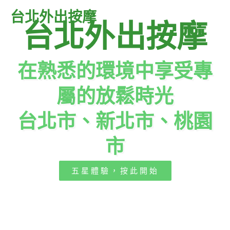
跳
Mai
台北外出按摩
至
台北外出按摩
Men
主
要
內
在熟悉的環境中享受專
容
屬的放鬆時光
台北市、新北市、桃園​
市
五星體驗，按此開始